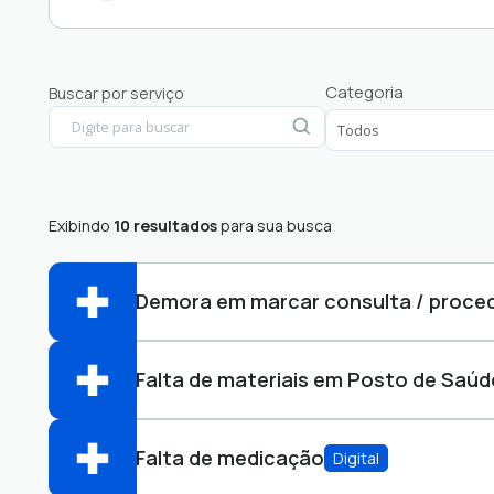
Cidadão
Categoria
Buscar por serviço
Empresa
Exibindo
10 resultados
para sua busca
Demora em marcar consulta / proce
Falta de materiais em Posto de Saúd
Ouvidoria do SUS
OUV-SUS
Abrir online > Via protocolo 1Doc
Perfis:
Falta de medicação
Digital
Ouvidoria do SUS
OUV-SUS