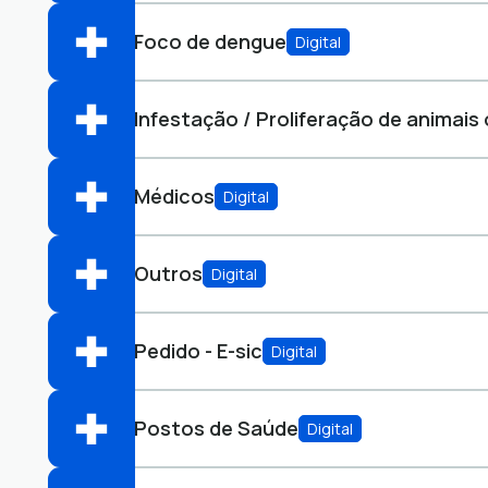
Abrir online > Via protocolo 1Doc
Perfis:
Foco de dengue
Digital
Ouvidoria do SUS
OUV-SUS
Abrir online > Via protocolo 1Doc
Perfis:
Infestação / Proliferação de animais
Ouvidoria do SUS
OUV-SUS
Abrir online > Via protocolo 1Doc
Perfis:
Médicos
Digital
Ouvidoria do SUS
OUV-SUS
Abrir online > Via protocolo 1Doc
Perfis:
Outros
Digital
Ouvidoria do SUS
OUV-SUS
Abrir online > Via protocolo 1Doc
Perfis:
Pedido - E-sic
Digital
Ouvidoria do SUS
OUV-SUS
Abrir online > Via protocolo 1Doc
Perfis:
Postos de Saúde
Digital
Abrir online > Via protocolo 1Doc
Perfis: